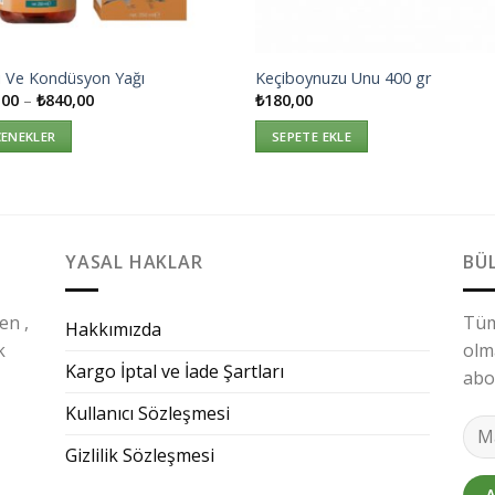
i Ve Kondüsyon Yağı
Keçiboynuzu Unu 400 gr
Fiyat
,00
–
₺
840,00
₺
180,00
aralığı:
₺430,00
ÇENEKLER
SEPETE EKLE
-
₺840,00
YASAL HAKLAR
BÜ
en ,
Tüm
Hakkımızda
k
olm
Kargo İptal ve İade Şartları
abon
Kullanıcı Sözleşmesi
Gizlilik Sözleşmesi