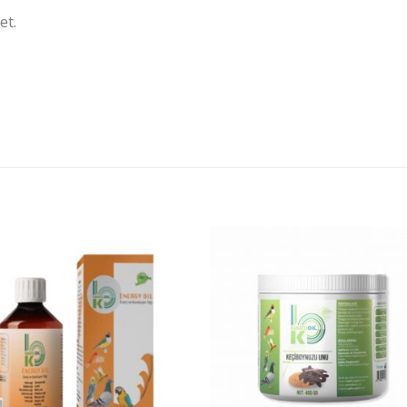
et.
İstek
İst
Listeme
List
Ekle
Ekl