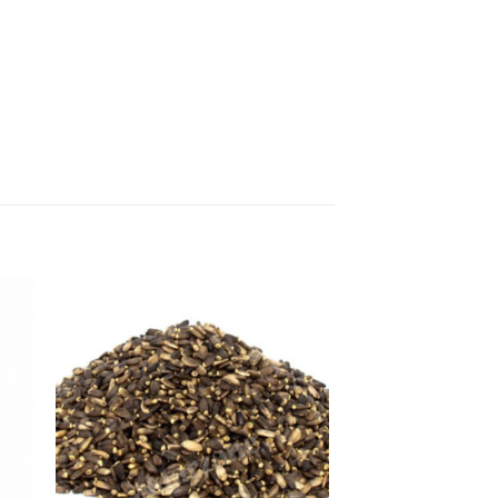
ek
İstek
eme
Listeme
e
Ekle