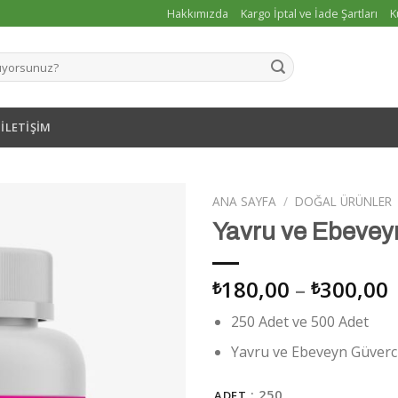
Hakkımızda
Kargo İptal ve İade Şartları
K
İLETIŞIM
ANA SAYFA
/
DOĞAL ÜRÜNLER
Yavru ve Ebevey
İstek
F
180,00
–
300,00
₺
₺
Listeme
a
Ekle
250 Adet ve 500 Adet
-
Yavru ve Ebeveyn Güverc
: 250
ADET