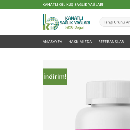
Skip
KANATLI OIL KUŞ SAĞLIK YAĞLARI
to
content
ANASAYFA
HAKKIMIZDA
REFERANSLAR
İndirim!