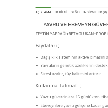
AÇIKLAMA
EK BILGI
DEĞERLENDIRMELER (0)
YAVRU VE EBEVEYN GÜVER
ZEYTİN YAPRAĞI+BETAGLUKAN+PROBİ
Faydaları ;
Bağışıklık sisteminin aktive olmasını s
Yavruların genetik özeliklerini destekl
Stresi azaltır, tüy kalitesini arttırır.
Kullanma Talimatı ;
Yavru güvercinlere 15 günlükten itiba
Ebeveynlere yavru gelişene kadar gün