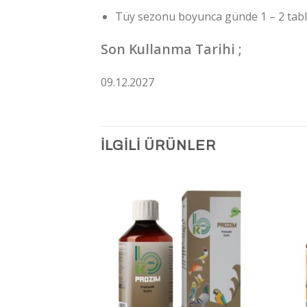
Tüy sezonu boyunca günde 1 – 2 tabl
Son Kullanma Tarihi ;
09.12.2027
İLGILI ÜRÜNLER
İstek
İstek
Listeme
Listeme
Ekle
Ekle