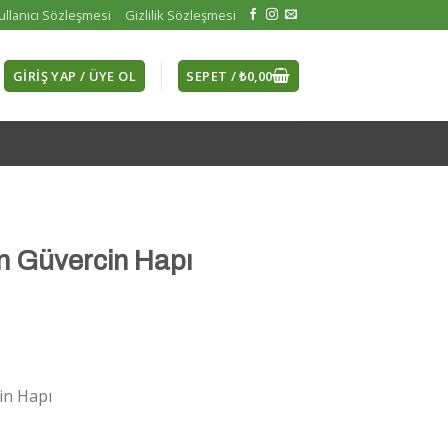
ullanıcı Sözleşmesi
Gizlilik Sözleşmesi
GIRIŞ YAP / ÜYE OL
SEPET /
₺
0,00
n Güvercin Hapı
iyat
ralığı:
₺180,00
in Hapı
₺300,00