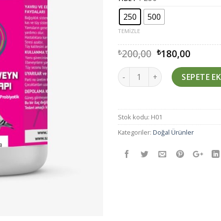
250
500
TEMIZLE
Orijinal
Şu
200,00
180,00
₺
₺
fiyat:
andak
₺200,00.
fiyat:
Miktar
SEPETE EK
₺180,0
Stok kodu:
H01
Kategoriler:
Doğal Ürünler