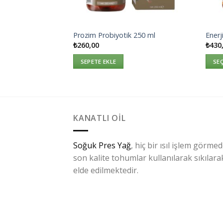
Prozim Probiyotik 250 ml
Enerj
₺
260,00
₺
430
SEPETE EKLE
SE
KANATLI OIL
Soğuk Pres Yağ
, hiç bir ısıl işlem görmed
son kalite tohumlar kullanılarak sıkılara
elde edilmektedir.