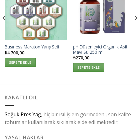
İstek
İstek
Listeme
Listeme
Ekle
Ekle
pH Düzenleyici Organik Asit
Busıness Maraton Yarış Seti
Mavi Su 250 ml
₺
4.700,00
₺
270,00
SEPETE EKLE
SEPETE EKLE
KANATLI OIL
Soğuk Pres Yağ
, hiç bir ısıl işlem görmeden , son kalite
tohumlar kullanılarak sıkılarak elde edilmektedir.
YASAL HAKLAR