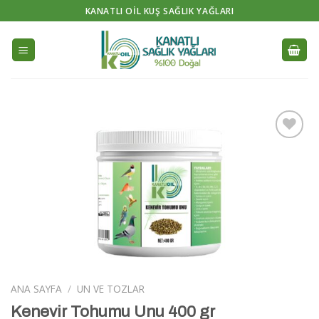
Skip
KANATLI OIL KUŞ SAĞLIK YAĞLARI
to
content
İstek
Listeme
Ekle
ANA SAYFA
/
UN VE TOZLAR
Kenevir Tohumu Unu 400 gr