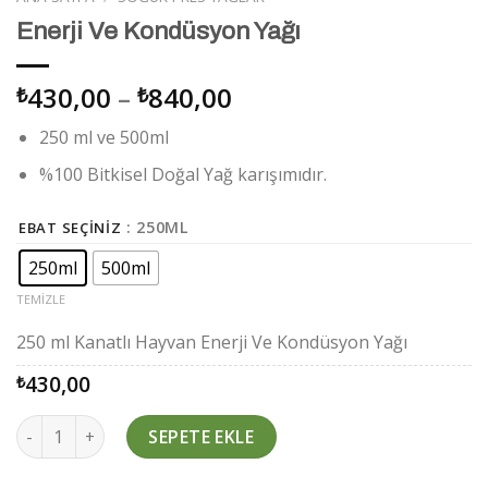
Enerji Ve Kondüsyon Yağı
Fiyat
430,00
–
840,00
₺
₺
aralığı:
250 ml ve 500ml
₺430,00
-
%100 Bitkisel Doğal Yağ karışımıdır.
₺840,00
: 250ML
EBAT SEÇINIZ
250ml
500ml
TEMIZLE
250 ml Kanatlı Hayvan Enerji Ve Kondüsyon Yağı
430,00
₺
Miktar
SEPETE EKLE