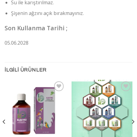
Su ile karıştırılmaz.
Şişenin ağzını açık bırakmayınız.
Son Kullanma Tarihi ;
05.06.2028
İLGILI ÜRÜNLER
İstek
İstek
Listeme
Listeme
Ekle
Ekle