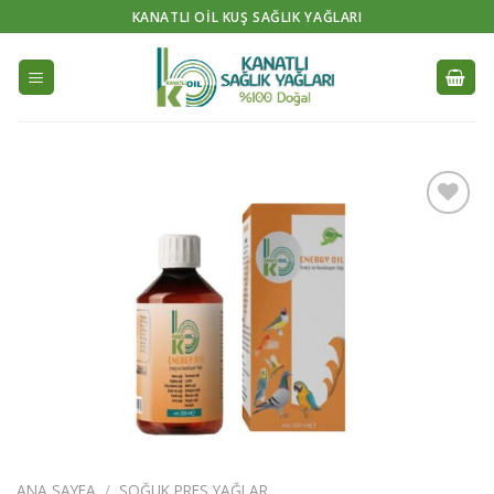
Skip
KANATLI OIL KUŞ SAĞLIK YAĞLARI
to
content
İstek
Listeme
Ekle
ANA SAYFA
/
SOĞUK PRES YAĞLAR