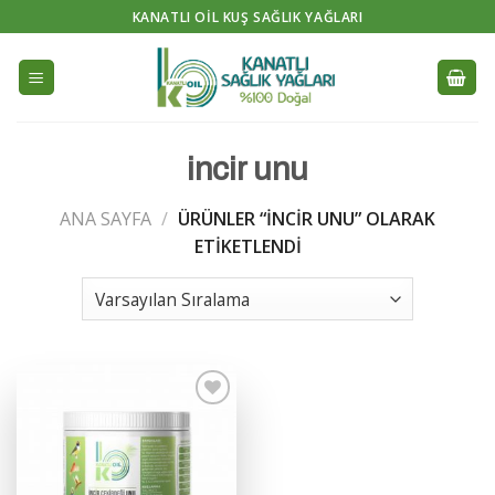
Skip
KANATLI OIL KUŞ SAĞLIK YAĞLARI
to
content
incir unu
ANA SAYFA
/
ÜRÜNLER “INCIR UNU” OLARAK
ETIKETLENDI
İstek
Listeme
Ekle